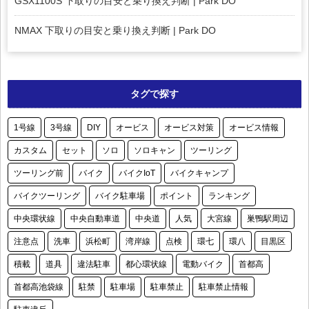
GSX1100S 下取りの目安と乗り換え判断 | Park DO
NMAX 下取りの目安と乗り換え判断 | Park DO
タグで探す
1号線
3号線
DIY
オービス
オービス対策
オービス情報
カスタム
セット
ソロ
ソロキャン
ツーリング
ツーリング前
バイク
バイクIoT
バイクキャンプ
バイクツーリング
バイク駐車場
ポイント
ランキング
中央環状線
中央自動車道
中央道
人気
大宮線
巣鴨駅周辺
注意点
洗車
浜松町
湾岸線
点検
環七
環八
目黒区
積載
道具
違法駐車
都心環状線
電動バイク
首都高
首都高池袋線
駐禁
駐車場
駐車禁止
駐車禁止情報