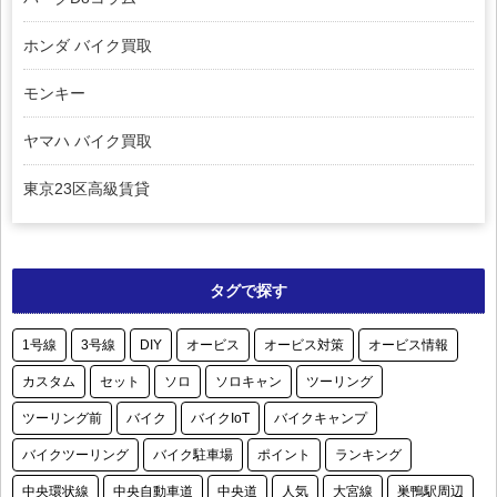
ホンダ バイク買取
モンキー
ヤマハ バイク買取
東京23区高級賃貸
タグで探す
1号線
3号線
DIY
オービス
オービス対策
オービス情報
カスタム
セット
ソロ
ソロキャン
ツーリング
ツーリング前
バイク
バイクIoT
バイクキャンプ
バイクツーリング
バイク駐車場
ポイント
ランキング
中央環状線
中央自動車道
中央道
人気
大宮線
巣鴨駅周辺