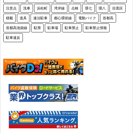
注意点
洗車
浜松町
湾岸線
点検
環七
環八
目黒区
積載
道具
違法駐車
都心環状線
電動バイク
首都高
首都高池袋線
駐禁
駐車場
駐車禁止
駐車禁止情報
駐車違反