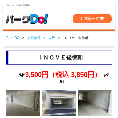
全国バイク月極駐車場検索
駐車場一覧
Park DO
>
人気物件
>
大阪
>
ＩＮＯＶＥ俊徳町
ＩＮＯＶＥ俊徳町
3,500円（税込 3,850円）
月額
（税
抜）