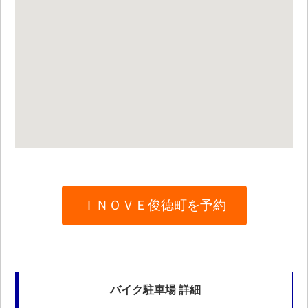
ＩＮＯＶＥ俊徳町を予約
バイク駐車場 詳細