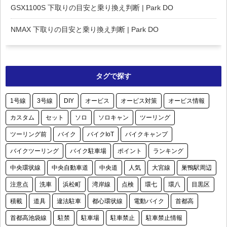
GSX1100S 下取りの目安と乗り換え判断 | Park DO
NMAX 下取りの目安と乗り換え判断 | Park DO
タグで探す
1号線
3号線
DIY
オービス
オービス対策
オービス情報
カスタム
セット
ソロ
ソロキャン
ツーリング
ツーリング前
バイク
バイクIoT
バイクキャンプ
バイクツーリング
バイク駐車場
ポイント
ランキング
中央環状線
中央自動車道
中央道
人気
大宮線
巣鴨駅周辺
注意点
洗車
浜松町
湾岸線
点検
環七
環八
目黒区
積載
道具
違法駐車
都心環状線
電動バイク
首都高
首都高池袋線
駐禁
駐車場
駐車禁止
駐車禁止情報